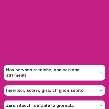
Non servono tecniche, non servono
strumenti
Non servono tecniche, non servono strumenti
particolari, copi il gesto e lo rifai ogni volta in
Inserisci, scorri, gira, chignon subito
pochi secondi
Ti basta inserire i capelli nel taglio centrale,
scorrere verso le punte e girare la fascia su se
Zero ritocchi durante la giornata