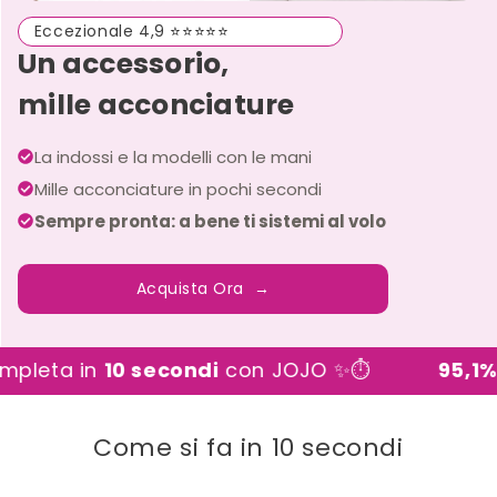
Eccezionale 4,9
⭐⭐⭐⭐⭐
Un accessorio,
mille acconciature
La indossi e la modelli con le mani
Mille acconciature in pochi secondi
Sempre pronta: a bene ti sistemi al volo
Acquista Ora →
ta in
10 secondi
con JOJO ✨⏱️
95,1%
hann
Come si fa in 10 secondi