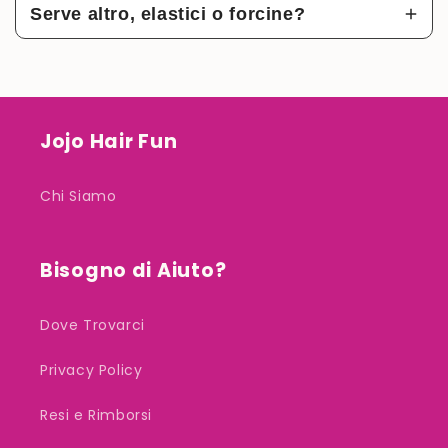
Serve altro, elastici o forcine?
usarla anche da sole per scuola, sport e attività
No, l’acconciatura si crea con il gesto di
arrotolare e modellare, senza accessori extra
Jojo Hair Fun
Chi Siamo
Bisogno di Aiuto?
Dove Trovarci
Privacy Policy
Resi e Rimborsi